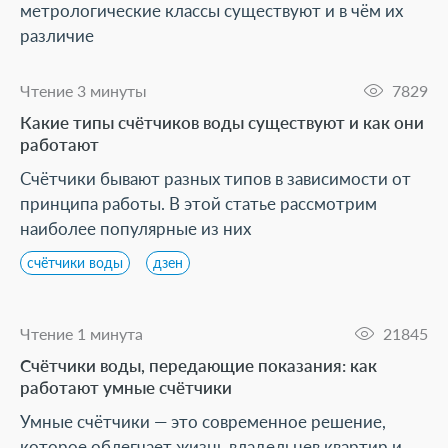
Дилерам
метрологические классы существуют и в чём их
Дилерам
различие
Специалистам
Специалистам
Программное обеспечение
Чтение 3 минуты
7829
Какие типы счётчиков воды существуют и как они
Программное обеспечение
NB-IoT
работают
Счётчики бывают разных типов в зависимости от
Документация
NB-IoT
принципа работы. В этой статье рассмотрим
Сервис и поддержка
наиболее популярные из них
Документация
счётчики воды
дзен
Работа в компании
Сервис и поддержка
Контакты
Чтение 1 минута
21845
Работа в компании
Счётчики воды, передающие показания: как
работают умные счётчики
Контакты
Умные счётчики — это современное решение,
которое облегчает жизнь владельцев квартир и