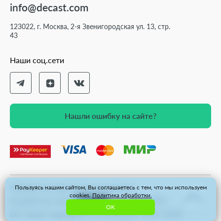
info@decast.com
123022, г. Москва, 2-я Звенигородская ул. 13, стр.
43
Наши соц.сети
Нашли ошибку на сайте?
Нашли ошибку на сайте?
Обработка персональных данных
Пользуясь нашим сайтом, Вы соглашаетесь с тем, что мы используем
cookies.
Политика обработки.
Карта сайта
Разработка сайта
OK
Все права защищены. © ТМ Decast, 1994–2026