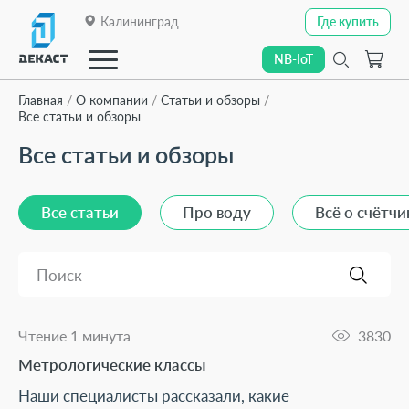
Калининград
Где купить
Где купить
NB-IoT
NB-IoT
Главная
О компании
Статьи и обзоры
Все статьи и обзоры
Все статьи и обзоры
Закрыть
О компании
О компании
Все статьи
Про воду
Всё о счётчи
Каталог
Каталог
Поиск
Линейки приборов
Линейки приборов
Отраслевые решения
Отраслевые решения
Чтение 1 минута
3830
Метрологические классы
Технологии передачи данных
Технологии передачи данных
Наши специалисты рассказали, какие