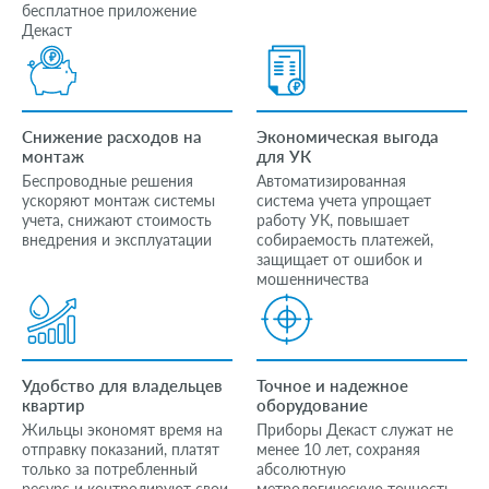
бесплатное приложение
Декаст
Снижение расходов на
Экономическая выгода
монтаж
для УК
Беспроводные решения
Автоматизированная
ускоряют монтаж системы
система учета упрощает
учета, снижают стоимость
работу УК, повышает
внедрения и эксплуатации
собираемость платежей,
защищает от ошибок и
мошенничества
Удобство для владельцев
Точное и надежное
квартир
оборудование
Жильцы экономят время на
Приборы Декаст служат не
отправку показаний, платят
менее 10 лет, сохраняя
только за потребленный
абсолютную
ресурс и контролируют свои
метрологическую точность