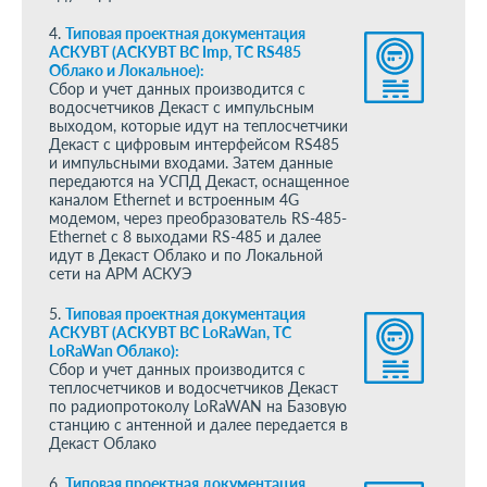
4.
Типовая проектная документация
АСКУВТ (АСКУВТ ВС Imp, ТС RS485
Облако и Локальное):
Сбор и учет данных производится с
водосчетчиков Декаст с импульсным
выходом, которые идут на теплосчетчики
Декаст с цифровым интерфейсом RS485
и импульсными входами. Затем данные
передаются на УСПД Декаст, оснащенное
каналом Ethernet и встроенным 4G
модемом, через преобразователь RS-485-
Ethernet c 8 выходами RS-485 и далее
идут в Декаст Облако и по Локальной
сети на АРМ АСКУЭ
5.
Типовая проектная документация
АСКУВТ (АСКУВТ ВС LoRaWan, ТС
LoRaWan Облако):
Сбор и учет данных производится с
теплосчетчиков и водосчетчиков Декаст
по радиопротоколу LoRaWAN на Базовую
станцию с антенной и далее передается в
Декаст Облако
6.
Типовая проектная документация