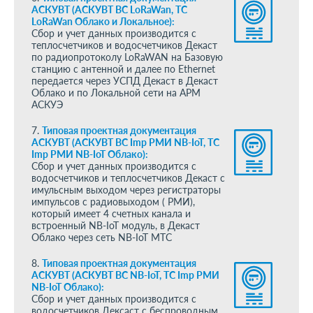
АСКУВТ (АСКУВТ ВС LoRaWan, ТС
LoRaWan Облако и Локальное):
Сбор и учет данных производится с
теплосчетчиков и водосчетчиков Декаст
по радиопротоколу LoRaWAN на Базовую
станцию с антенной и далее по Ethernet
передается через УСПД Декаст в Декаст
Облако и по Локальной сети на АРМ
АСКУЭ
7.
Типовая проектная документация
АСКУВТ (АСКУВТ ВС Imp РМИ NB-IoT, ТС
Imp РМИ NB-IoT Облако):
Сбор и учет данных производится с
водосчетчиков и теплосчетчиков Декаст с
имульсным выходом через регистраторы
импульсов с радиовыходом ( РМИ),
который имеет 4 счетных канала и
встроенный NB-IoT модуль, в Декаст
Облако через сеть NB-IoT МТС
8.
Типовая проектная документация
АСКУВТ (АСКУВТ ВС NB-IoT, ТС Imp РМИ
NB-IoT Облако):
Сбор и учет данных производится с
водосчетчиков Дексаст с беспроводным