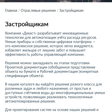
Дилерам
Дилерам
Главная
Отраслевые решения
Застройщикам
Специалистам
Специалистам
Программное обеспечение
Застройщикам
Программное обеспечение
Компания «Декаст» разрабатывает инновационные
NB-IoT
технологии для автоматизации учёта расхода ресурсов.
Умные приборы и собственная цифровая платформа —
Документация
NB-IoT
это комплексное решение, которое легко внедряется,
избавляет жильцов от лишних забот и повышает
эффективность работы управляющей компании.
Сервис и поддержка
Документация
Решения можно закладывать на этапах подготовки
Работа в компании
Проектной документации (обобщенное представление
объекта на бумаге) и Рабочей документации (конкретная
Сервис и поддержка
спецификация объекта).
Контакты
В нашем каталоге вы найдёте решения разного класса для
Работа в компании
различных задач и любого назначения, от простых и
доступных счётчиков воды до многофункциональных умных
устройств, позволяющих реализовать технологичные
Контакты
автоматизированные решения.
Для проектирования систем на основе наших решений и