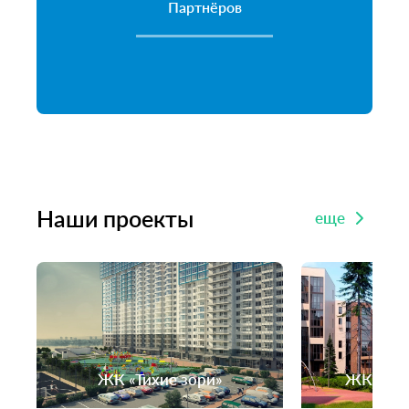
Партнёров
Наши проекты
еще
ЖК «Тихие зори»
ЖК «Лес