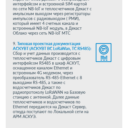
интерфейсом и встроенной SIM-картой
по сети NB-IoT и теплосчетчиков Декаст с
имульсным выходом через регистраторы
импульсов с радиовыходом ( РМИ),
который имеет 4 счетных канала и
встроенный NB-IoT модуль, в Декаст
Облако через сеть NB-IoT МТС
9.
Типовая проектная документация
АСКУВТ (АСКУВТ ВС LoRaWan, ТС RS485):
Сбор и учет данных производится с
теплосчетчиков Декаст с цифровым
интерфейсом RS485 в шкаф АСКУТ,
оснащенное каналом Ethernet и
встроенным 4G модемом, через
преобразователь RS-485-Ethernet c 8
выходами RS-485, а также с
водосчетчиков Декаст по
радиопротоколу LoRaWAN на Базовую
станцию с антенной. Далее данные
теплосчетчиков и водосчетчиков по
Ethernet передаются на Декаст Сервер,
откуда поступают по Локальной сети на
АРМ АСКУЭ.