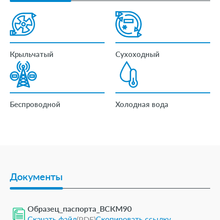
Материал корпуса
латунь
Сегмент
Общедомовые умные счетчики
товаров
воды
Крыльчатый
Сухоходный
Беспроводной
Холодная вода
Документы
Образец_паспорта_ВСКМ90
Скачать файл
Скопировать ссылку
(PDF)