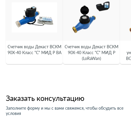
Счетчик воды Декаст ВСКМ
Счетчик воды Декаст ВСКМ
90Х-40 Класс "С" МИД Р ВА
90Х-40 Класс "С" МИД Р
ун
(LoRaWan)
ВС
Заказать консультацию
Заполните форму и мы с вами свяжемся, чтобы обсудить все
условия