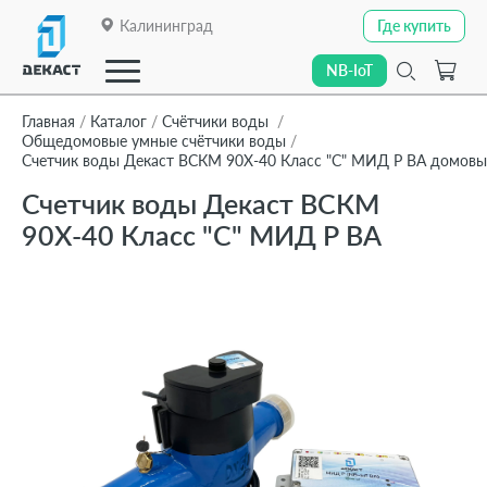
Калининград
Где купить
Где купить
NB-IoT
NB-IoT
Главная
Каталог
Счётчики воды
Общедомовые умные счётчики воды
Счетчик воды Декаст ВСКМ 90Х-40 Класс "С" МИД Р ВА домов
Закрыть
Счетчик воды Декаст ВСКМ
О компании
90Х-40 Класс "С" МИД Р ВА
О компании
Каталог
Каталог
Линейки приборов
Линейки приборов
Отраслевые решения
Отраслевые решения
Технологии передачи данных
Технологии передачи данных