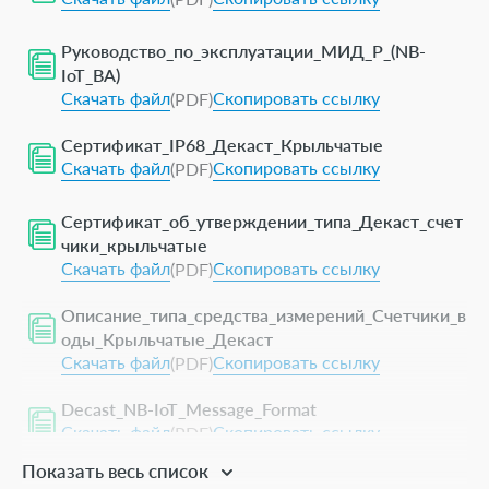
Руководство_по_эксплуатации_МИД_Р_(NB-
IoT_ВА)
Скачать файл
Скопировать ссылку
(PDF)
Сертификат_IP68_Декаст_Крыльчатые
Скачать файл
Скопировать ссылку
(PDF)
Сертификат_об_утверждении_типа_Декаст_счет
чики_крыльчатые
Скачать файл
Скопировать ссылку
(PDF)
Описание_типа_средства_измерений_Счетчики_в
оды_Крыльчатые_Декаст
Скачать файл
Скопировать ссылку
(PDF)
Decast_NB-IoT_Message_Format
Скачать файл
Скопировать ссылку
(PDF)
Показать весь список