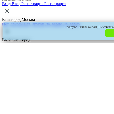
Вход
Вход
Регистрация
Регистрация
Ваш город Москва
Нет, другой
Нет, другой
Да, верно
Да, верно
Пользуясь нашим сайтом, Вы соглашает
Выберите город
Выберите город
Россия
Россия
Республика Беларусь
Республика Казахстан
Киргизия
Узбекистан
Ваш город
Москва
Абакан
Альметьевск
Арсеньев
Артём
Архангельск