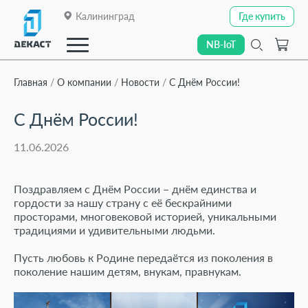
Калининград
Где купить
Где купить
NB-IoT
NB-IoT
Главная
О компании
Новости
С Днём России!
С Днём России!
Закрыть
О компании
11.06.2026
О компании
Каталог
Каталог
Поздравляем с Днём России – днём единства и
гордости за нашу страну с её бескрайними
Линейки приборов
Линейки приборов
просторами, многовековой историей, уникальными
традициями и удивительными людьми.
Отраслевые решения
Отраслевые решения
Пусть любовь к Родине передаётся из поколения в
поколение нашим детям, внукам, правнукам.
Технологии передачи данных
Технологии передачи данных