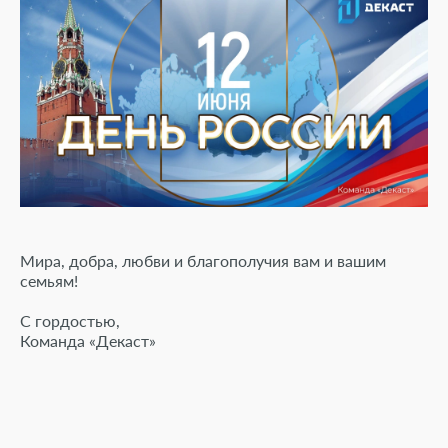
Дилерам
Дилерам
Специалистам
Специалистам
Программное обеспечение
Программное обеспечение
NB-IoT
Документация
NB-IoT
Сервис и поддержка
Документация
Мира, добра, любви и благополучия вам и вашим
Работа в компании
семьям!
Сервис и поддержка
Контакты
С гордостью,
Команда «Декаст»
Работа в компании
Контакты