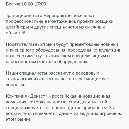
Дилерам
Время:
10:00-17:00
Дилерам
Специалистам
Традиционно это мероприятие посещают
профессиональные монтажники, проектировщики,
Специалистам
Программное обеспечение
дизайнеры и другие специалисты из смежных
областей.
Программное обеспечение
NB-IoT
Посетителям выставки будут презентованы новинки
инженерного оборудования, проведены консультации
Документация
NB-IoT
по ассортименту, техническим спецификациям и
особенностям монтажа оборудования.
Сервис и поддержка
Документация
Наши специалисты расскажут о передовых
Работа в компании
технологиях и ответят на все интересующие вас
Сервис и поддержка
вопросы.
Контакты
Компания «Декаст» – российская инновационная
Работа в компании
компания, которая на протяжении десятилетий
специализируется на производстве приборов учёта
воды и тепла и является одним из ведущих игроков на
Контакты
этом рынке.