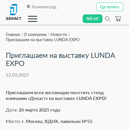
Калининград
Где купить
Где купить
NB-IoT
NB-IoT
Главная
О компании
Новости
Приглашаем на выставку LUNDA EXPO
Закрыть
Приглашаем на выставку LUNDA
О компании
EXPO
О компании
12.03.2025
Каталог
Каталог
Линейки приборов
Линейки приборов
Приглашаем всех желающих посетить стенд
компании «Декаст» на выставке LUNDA EXPO!
Отраслевые решения
Отраслевые решения
Дата:
26 марта 2025 года
Технологии передачи данных
Технологии передачи данных
Место:
г. Москва, ВДНХ, павильон №55