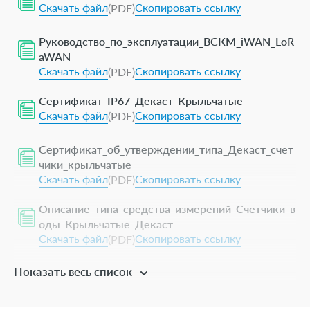
Скачать файл
Скопировать ссылку
(PDF)
Межповерочный интервал, лет
6
Руководство_по_эксплуатации_ВСКМ_iWAN_LoR
Минимальный расход Qmin, м³/ч (теплосчетчик)
-
aWAN
Скачать файл
Скопировать ссылку
(PDF)
Сертификат_IP67_Декаст_Крыльчатые
Скачать файл
Скопировать ссылку
(PDF)
Сертификат_об_утверждении_типа_Декаст_счет
чики_крыльчатые
Скачать файл
Скопировать ссылку
(PDF)
Описание_типа_средства_измерений_Счетчики_в
оды_Крыльчатые_Декаст
Скачать файл
Скопировать ссылку
(PDF)
Показать весь список