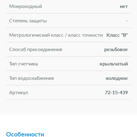
Мокроходный
нет
Степень защиты
-
Метрологический класс / класс точности
Класс "В"
Способ присоединения
резьбовое
Тип счетчика
крыльчатый
Тип водоснабжения
холодное
Артикул
72-15-439
Комплект монтажных частей
Нет
Диапазон температуры измеряемой
от +5 до
среды, °С
+50
Особенности