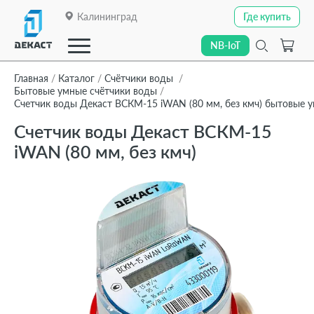
Калининград
Где купить
Где купить
NB-IoT
NB-IoT
Главная
Каталог
Счётчики воды
Бытовые умные счётчики воды
Счетчик воды Декаст ВСКМ-15 iWAN (80 мм, без кмч) бытовые 
Закрыть
Счетчик воды Декаст ВСКМ-15
О компании
iWAN (80 мм, без кмч)
О компании
Каталог
Каталог
Линейки приборов
Линейки приборов
Отраслевые решения
Отраслевые решения
Технологии передачи данных
Технологии передачи данных