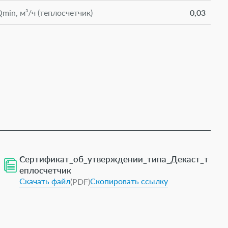
in, м³/ч (теплосчетчик)
0,03
Сертификат_об_утверждении_типа_Декаст_т
еплосчетчик
Скачать файл
Скопировать ссылку
(PDF)