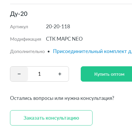
Технологии передачи 
Ду-20
Дилерам
20-20-118
Артикул
СТК МАРС NEO
Модификация
Специалистам
Присоединительный комплект дл
Дополнительно
Программное обеспеч
Купить оптом
NB-IoT
Купить оптом
Документация
Остались вопросы или нужна консультация?
Сервис и поддержка
Заказать консультацию