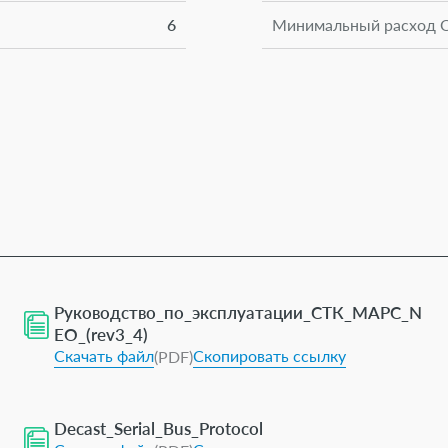
6
Минимальный расход Qm
Руководство_по_эксплуатации_СТК_МАРС_N
EO_(rev3_4)
Скачать файл
Скопировать ссылку
(PDF)
Decast_Serial_Bus_Protocol