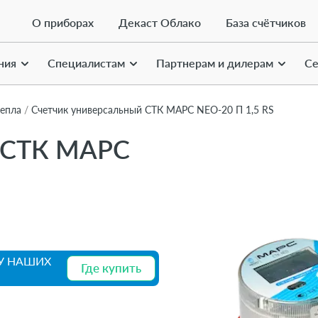
О приборах
Декаст Облако
База счётчиков
ния
Специалистам
Партнерам и дилерам
Се
тепла
Счетчик универсальный СТК МАРС NEO-20 П 1,5 RS
й СТК МАРС
У НАШИХ
Где купить
Где купить