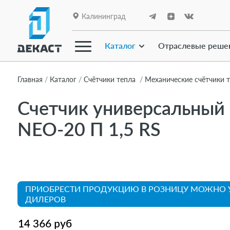
Калининград
Каталог
Отраслевые реше
Главная
Каталог
Счётчики тепла
Механические счётчики 
Счетчик универсальны
О компании
NEO-20 П 1,5 RS
Каталог
Линейки приборов
ПРИОБРЕСТИ ПРОДУКЦИЮ В РОЗНИЦУ МОЖНО 
ДИЛЕРОВ
Отраслевые решения