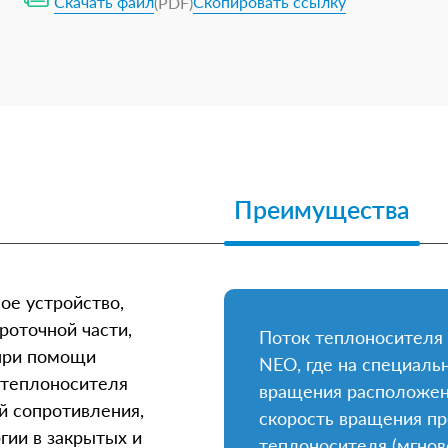
Скачать файл
Скопировать ссылку
(PDF)
Преимущества
ое устройство,
роточной части,
Поток теплоносителя
при помощи
NEO, где на специаль
 теплоносителя
вращения расположена
 сопротивления,
скорость вращения пр
гии в закрытых и
теплоносителя (мгнов