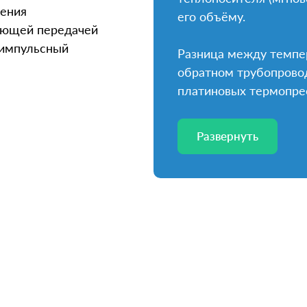
ления
его объёму.
ующей передачей
 импульсный
Разница между темпе
обратном трубопрово
платиновых термопре
Развернуть
Развернуть