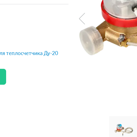
данных
я теплосчетчика Ду-20
ение