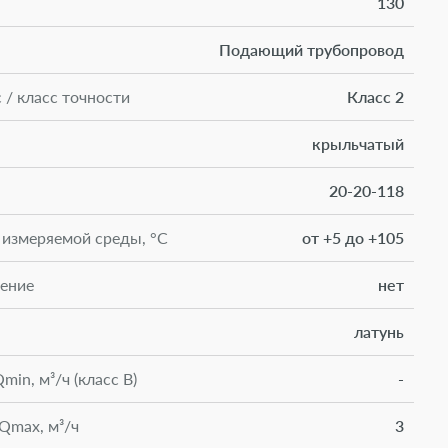
130
Подающий трубопровод
 / класс точности
Класс 2
крыльчатый
20-20-118
 измеряемой среды, °С
от +5 до +105
ение
нет
латунь
in, м³/ч (класс В)
-
Qmax, м³/ч
3