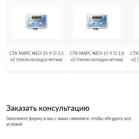
Межповерочный интервал, лет
6
Минимальный расход Qmin, м³/ч
0,02
(теплосчетчик)
СТК МАРС NEO-15 У О 1,5
СТК МАРС NEO-15 У О 1,0
СТК
v2 (тепло/холодосчетчик)
v2 (тепло/холодосчетчик)
v2 
Заказать консультацию
Заполните форму и мы с вами свяжемся, чтобы обсудить все
условия