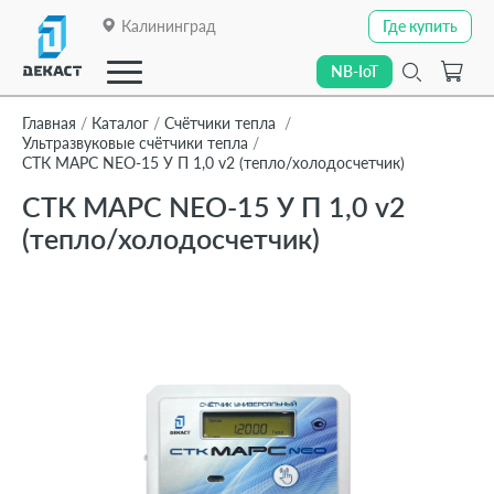
Калининград
Где купить
Где купить
NB-IoT
NB-IoT
Главная
Каталог
Счётчики тепла
Ультразвуковые счётчики тепла
СТК МАРС NEO-15 У П 1,0 v2 (тепло/холодосчетчик)
Закрыть
СТК МАРС NEO-15 У П 1,0 v2
О компании
(тепло/холодосчетчик)
О компании
Каталог
Каталог
Линейки приборов
Линейки приборов
Отраслевые решения
Отраслевые решения
Технологии передачи данных
Технологии передачи данных