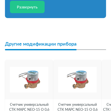
Развернуть
Развернуть
Другие модификации прибора
Счетчик универсальный
Счетчик универсальный
Сч
СТК МАРС NEO-15 О 0,6
СТК МАРС NEO-15 О 0,6
СТК 