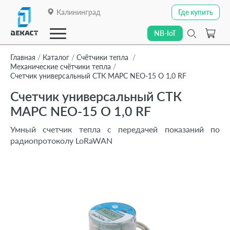
Калининград
Где купить
Где купить
NB-IoT
NB-IoT
Главная
Каталог
Счётчики тепла
Механические счётчики тепла
Счетчик универсальный СТК МАРС NEO-15 О 1,0 RF
Закрыть
Счетчик универсальный СТК
О компании
МАРС NEO-15 О 1,0 RF
О компании
Умный счетчик тепла с передачей показаний по
Каталог
Каталог
радиопротоколу LoRaWAN
Линейки приборов
Линейки приборов
Отраслевые решения
Отраслевые решения
Технологии передачи данных
Технологии передачи данных