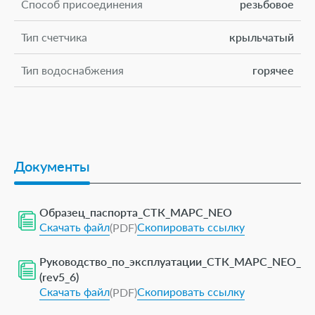
Способ присоединения
резьбовое
Тип счетчика
крыльчатый
Тип водоснабжения
горячее
Артикул
20-15-368
Комплект монтажных частей
Нет
Документы
Диапазон температуры измеряемой
от +5 до
среды, °С
+105
Образец_паспорта_СТК_МАРС_NEO
Присоединение к трубопроводу
3/4"
Скачать файл
Скопировать ссылку
(PDF)
Беспроводное подключение
да
Руководство_по_эксплуатации_СТК_МАРС_NEO_
(rev5_6)
Умный счетчик
да
Скачать файл
Скопировать ссылку
(PDF)