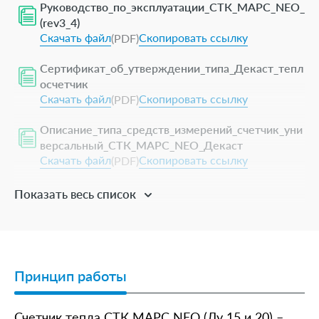
Материал корпуса
латунь
Руководство_по_эксплуатации_СТК_МАРС_NEO_
(rev3_4)
Минимальный расход Qmin, м³/ч (класс А)
-
Скачать файл
Скопировать ссылку
(PDF)
Сертификат_об_утверждении_типа_Декаст_тепл
Минимальный расход Qmin, м³/ч (класс В)
-
осчетчик
Скачать файл
Скопировать ссылку
(PDF)
Минимальный расход Qmin, м³/ч (класс С)
-
Описание_типа_средств_измерений_счетчик_уни
Максимальный расход Qmax, м³/ч
2
версальный_СТК_МАРС_NEO_Декаст
Скачать файл
Скопировать ссылку
(PDF)
Межповерочный интервал, лет
6
Показать весь список
Минимальный расход Qmin, м³/ч
0,01
(теплосчетчик)
Принцип работы
Счетчик тепла СТК МАРС NEO (Ду 15 и 20) –