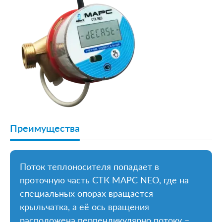
Преимущества
Поток теплоносителя попадает в
проточную часть СТК МАРС NEO, где на
специальных опорах вращается
крыльчатка, а её ось вращения
расположена перпендикулярно потоку –