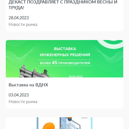
Дилерам
ДЕКАСТ ПОЗДРАВЛЯЕТ С ПРАЗДНИКОМ ВЕСНЫ И
Дилерам
ТРУДА!
Специалистам
28.04.2023
Специалистам
Новости рынка
Программное обеспечение
Программное обеспечение
NB-IoT
Документация
NB-IoT
Сервис и поддержка
Документация
Работа в компании
Сервис и поддержка
Выставка на ВДНХ
Контакты
03.04.2023
Работа в компании
Новости рынка
Контакты