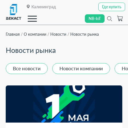
Калининград
Где купить
Где купить
NB-IoT
NB-IoT
Главная
О компании
Новости
Новости рынка
Новости рынка
Закрыть
О компании
О компании
Все новости
Новости компании
Но
Каталог
Каталог
Линейки приборов
Линейки приборов
Отраслевые решения
Отраслевые решения
Технологии передачи данных
Технологии передачи данных