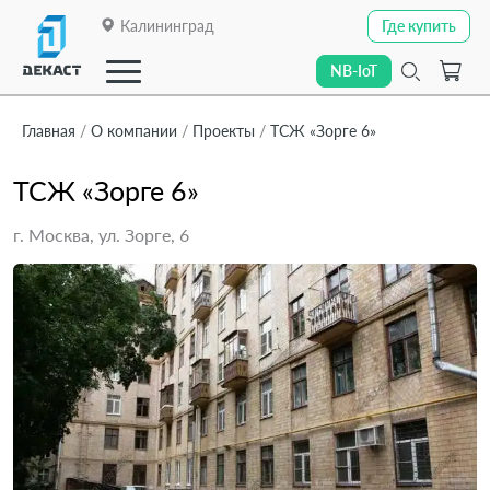
Калининград
Где купить
Где купить
NB-IoT
NB-IoT
Главная
О компании
Проекты
ТСЖ «Зорге 6»
ТСЖ «Зорге 6»
Закрыть
О компании
г. Москва, ул. Зорге, 6
О компании
Каталог
Каталог
Линейки приборов
Линейки приборов
Отраслевые решения
Отраслевые решения
Технологии передачи данных
Технологии передачи данных