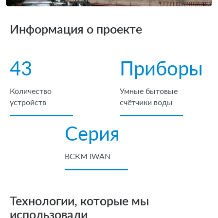
Дилерам
Дилерам
Специалистам
Информация о проекте
Специалистам
Программное обеспечение
43
Приборы
Программное обеспечение
NB-IoT
Документация
NB-IoT
Количество
Умные бытовые
устройств
счётчики воды
Сервис и поддержка
Документация
Серия
Работа в компании
Сервис и поддержка
Контакты
ВСКМ iWAN
Работа в компании
Контакты
Технологии, которые мы
использовали