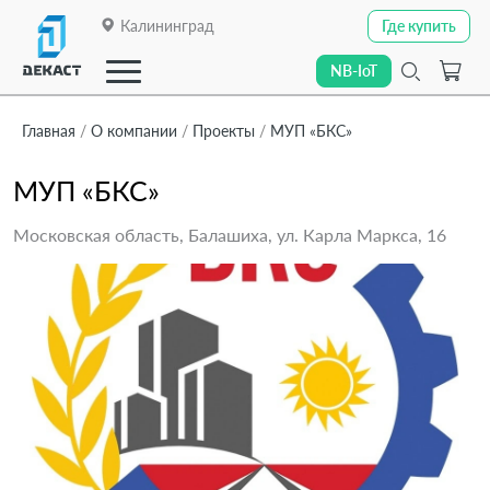
Калининград
Где купить
Где купить
NB-IoT
NB-IoT
Главная
О компании
Проекты
МУП «БКС»
МУП «БКС»
Закрыть
О компании
Московская область, Балашиха, ул. Карла Маркса, 16
О компании
Каталог
Каталог
Линейки приборов
Линейки приборов
Отраслевые решения
Отраслевые решения
Технологии передачи данных
Технологии передачи данных