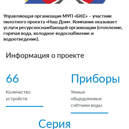
Дилерам
Дилерам
Специалистам
Управляющая организация МУП «БКС» – участник
пилотного проекта «Наш Дом». Компания оказывает
Специалистам
Программное обеспечение
услуги ресурсноснажбающей организации (отопление,
горячая вода, холодное водоснабжение и
Программное обеспечение
водоотведение).
NB-IoT
Документация
NB-IoT
Информация о проекте
Сервис и поддержка
Документация
66
Приборы
Работа в компании
Сервис и поддержка
Контакты
Количество
Умные
устройств
общедомовые
Работа в компании
счётчики воды
Контакты
Серия