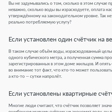
Вы не задумывались о том, сколько в этом случае 
Технологии передачи 
неважно, сколько воды вы израсходуете, оплата на
утверждённому на законодательном уровне. Так не
Дилерам
реально потребляемую услугу?
Специалистам
Если установлен один счётчик на 
В таком случае объём воды, израсходованный цел
Программное обеспеч
одного кубического метра, а полученная сумма пр
зарегистрированных в этом доме жильцов. И
опять
NB-IoT
во внимание тот факт, что
кто-то
может пользоватьс
а
кто-то
— сутки напролёт.
Документация
Если установлены квартирные счёт
Сервис и поддержка
Многие люди считают, что счётчик позволяет знач
ошибочное мнение: счётчик не экономит воду, он в