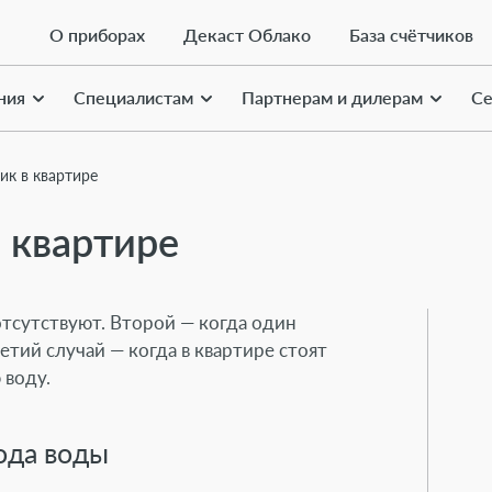
О приборах
Декаст Облако
База счётчиков
ния
Специалистам
Партнерам и дилерам
Се
ик в квартире
 квартире
тсутствуют. Второй — когда один
тий случай — когда в квартире стоят
 воду.
хода воды