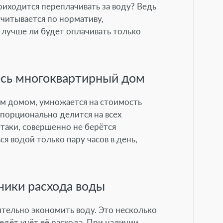
приходится переплачивать за воду? Ведь
данных
считывается по нормативу,
 лучше ли будет оплачивать только
весь многоквартирный дом
ым домом, умножается на стоимость
ение
опорционально делится на всех
-таки
, совершенно не берётся
я водой только пару часов в день,
чики расхода воды
ительно экономить воду. Это несколько
едёт учёт её расхода. При наличии